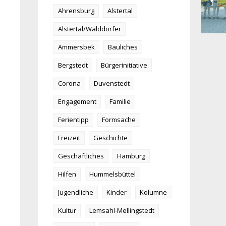
Ahrensburg
Alstertal
Alstertal/Walddörfer
Ammersbek
Bauliches
Bergstedt
Bürgerinitiative
Corona
Duvenstedt
Engagement
Familie
Ferientipp
Formsache
Freizeit
Geschichte
Geschäftliches
Hamburg
Hilfen
Hummelsbüttel
Jugendliche
Kinder
Kolumne
Kultur
Lemsahl-Mellingstedt