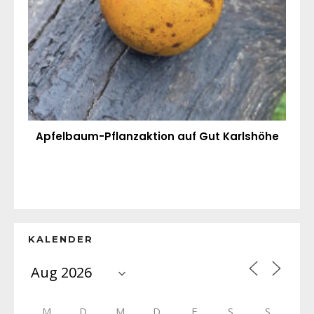
Apfelbaum-Pflanzaktion auf Gut Karlshöhe
KALENDER
M
D
M
D
F
S
S