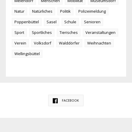
Meiendorf
Menschen
Mobilität
Museumsdorf
Natur
Natürliches
Politik
Polizeimeldung
Poppenbüttel
Sasel
Schule
Senioren
Sport
Sportliches
Tierisches
Veranstaltungen
Verein
Volksdorf
Walddörfer
Weihnachten
Wellingsbüttel
FACEBOOK