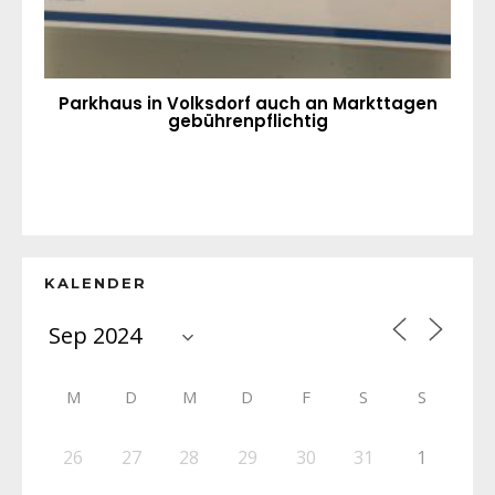
Parkhaus in Volksdorf auch an Markttagen
gebührenpflichtig
KALENDER
M
D
M
D
F
S
S
26
27
28
29
30
31
1