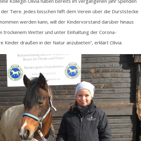
ne Kollegin Olivia haben bereits im vergangenen Jahr Spenden
er Tiere. Jedes bisschen hilft dem Verein über die Durststecke
enommen werden kann, will der Kindervorstand darüber hinaus
ei trockenem Wetter und unter Einhaltung der Corona-
 Kinder draußen in der Natur anzubieten“, erklärt Olivia.