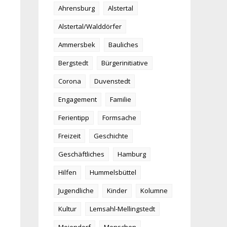
Ahrensburg
Alstertal
Alstertal/Walddörfer
Ammersbek
Bauliches
Bergstedt
Bürgerinitiative
Corona
Duvenstedt
Engagement
Familie
Ferientipp
Formsache
Freizeit
Geschichte
Geschäftliches
Hamburg
Hilfen
Hummelsbüttel
Jugendliche
Kinder
Kolumne
Kultur
Lemsahl-Mellingstedt