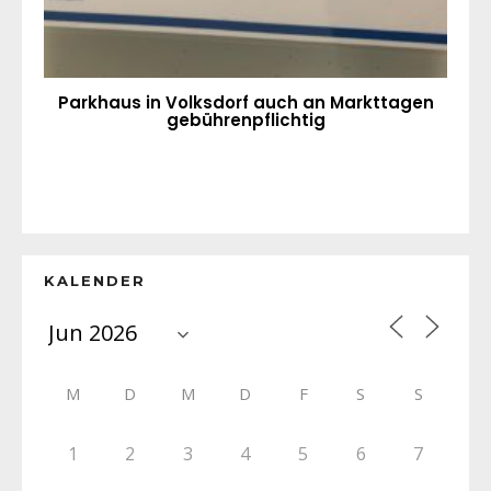
Parkhaus in Volksdorf auch an Markttagen
gebührenpflichtig
KALENDER
M
D
M
D
F
S
S
1
2
3
4
5
6
7