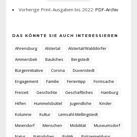
Vorherige Print-Ausgaben bis 2022:
PDF-Archiv
DAS KÖNNTE SIE AUCH INTERESSIEREN
Ahrensburg
Alstertal
Alstertal/Walddörfer
Ammersbek
Bauliches
Bergstedt
Bürgerinitiative
Corona
Duvenstedt
Engagement
Familie
Ferientipp
Formsache
Freizeit
Geschichte
Geschäftliches
Hamburg
Hilfen
Hummelsbüttel
Jugendliche
Kinder
Kolumne
Kultur
Lemsahl-Mellingstedt
Meiendorf
Menschen
Mobilität
Museumsdorf
Natur
Natürliches
Politik
Polizeimeldung