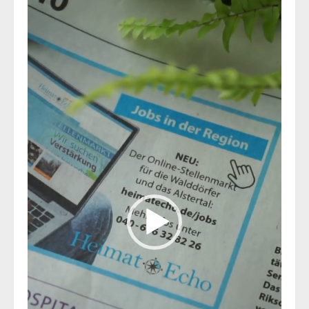
Video-
Player