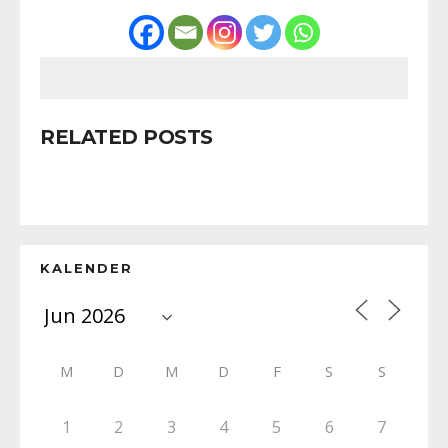
RELATED POSTS
KALENDER
M
D
M
D
F
S
S
1
2
3
4
5
6
7