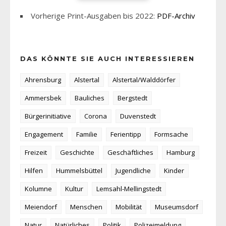
Vorherige Print-Ausgaben bis 2022:
PDF-Archiv
DAS KÖNNTE SIE AUCH INTERESSIEREN
Ahrensburg
Alstertal
Alstertal/Walddörfer
Ammersbek
Bauliches
Bergstedt
Bürgerinitiative
Corona
Duvenstedt
Engagement
Familie
Ferientipp
Formsache
Freizeit
Geschichte
Geschäftliches
Hamburg
Hilfen
Hummelsbüttel
Jugendliche
Kinder
Kolumne
Kultur
Lemsahl-Mellingstedt
Meiendorf
Menschen
Mobilität
Museumsdorf
Natur
Natürliches
Politik
Polizeimeldung