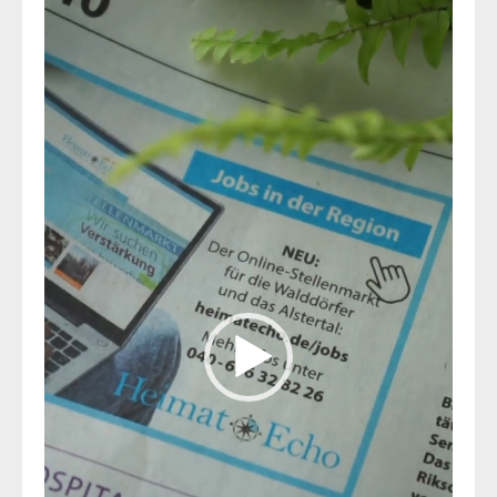
Video-
Player