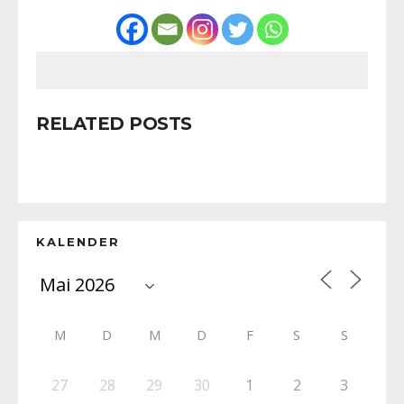
RELATED POSTS
KALENDER
M
D
M
D
F
S
S
27
28
29
30
1
2
3