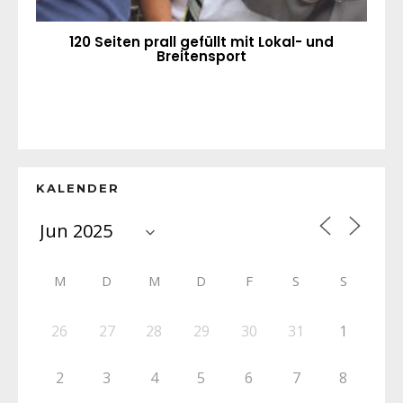
120 Seiten prall gefüllt mit Lokal- und
Breitensport
KALENDER
M
D
M
D
F
S
S
26
27
28
29
30
31
1
2
3
4
5
6
7
8