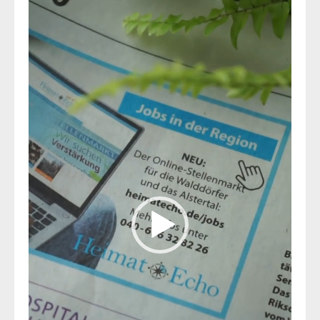
Video-
Player