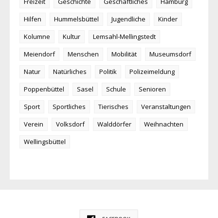
Freizeit
Geschichte
Geschäftliches
Hamburg
Hilfen
Hummelsbüttel
Jugendliche
Kinder
Kolumne
Kultur
Lemsahl-Mellingstedt
Meiendorf
Menschen
Mobilität
Museumsdorf
Natur
Natürliches
Politik
Polizeimeldung
Poppenbüttel
Sasel
Schule
Senioren
Sport
Sportliches
Tierisches
Veranstaltungen
Verein
Volksdorf
Walddörfer
Weihnachten
Wellingsbüttel