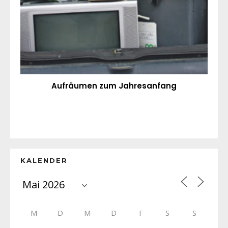
Aufräumen zum Jahresanfang
KALENDER
M
D
M
D
F
S
S