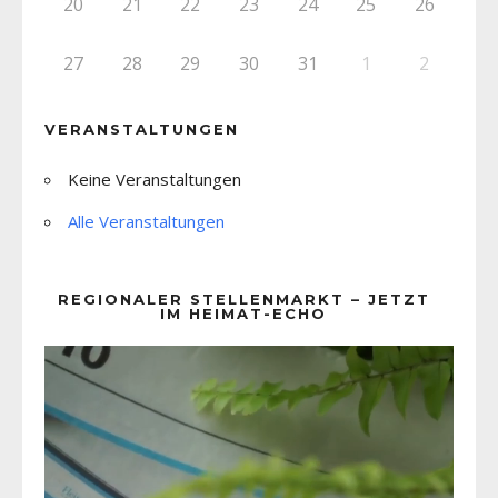
20
21
22
23
24
25
26
27
28
29
30
31
1
2
VERANSTALTUNGEN
Keine Veranstaltungen
Alle Veranstaltungen
REGIONALER STELLENMARKT – JETZT
IM HEIMAT-ECHO
Video-
Player