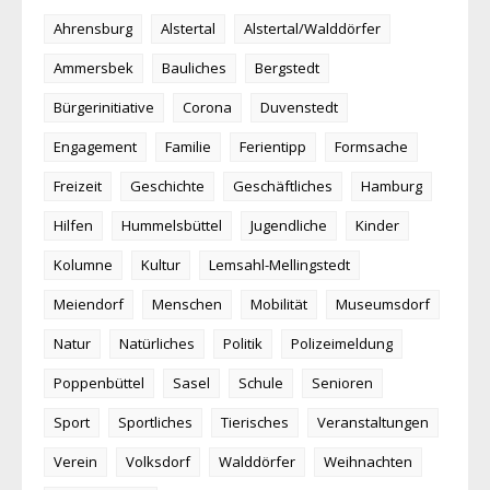
Ahrensburg
Alstertal
Alstertal/Walddörfer
Ammersbek
Bauliches
Bergstedt
Bürgerinitiative
Corona
Duvenstedt
Engagement
Familie
Ferientipp
Formsache
Freizeit
Geschichte
Geschäftliches
Hamburg
Hilfen
Hummelsbüttel
Jugendliche
Kinder
Kolumne
Kultur
Lemsahl-Mellingstedt
Meiendorf
Menschen
Mobilität
Museumsdorf
Natur
Natürliches
Politik
Polizeimeldung
Poppenbüttel
Sasel
Schule
Senioren
Sport
Sportliches
Tierisches
Veranstaltungen
Verein
Volksdorf
Walddörfer
Weihnachten