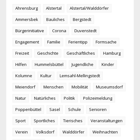
Ahrensburg
Alstertal
Alstertal/Walddörfer
Ammersbek
Bauliches
Bergstedt
Bürgerinitiative
Corona
Duvenstedt
Engagement
Familie
Ferientipp
Formsache
Freizeit
Geschichte
Geschäftliches
Hamburg
Hilfen
Hummelsbüttel
Jugendliche
Kinder
Kolumne
Kultur
Lemsahl-Mellingstedt
Meiendorf
Menschen
Mobilität
Museumsdorf
Natur
Natürliches
Politik
Polizeimeldung
Poppenbüttel
Sasel
Schule
Senioren
Sport
Sportliches
Tierisches
Veranstaltungen
Verein
Volksdorf
Walddörfer
Weihnachten