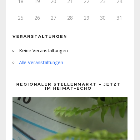
18
19
20
21
22
23
24
25
26
27
28
29
30
31
VERANSTALTUNGEN
Keine Veranstaltungen
Alle Veranstaltungen
REGIONALER STELLENMARKT – JETZT
IM HEIMAT-ECHO
Video-
Player