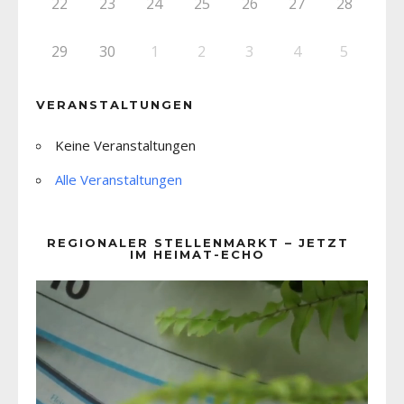
22
23
24
25
26
27
28
29
30
1
2
3
4
5
VERANSTALTUNGEN
Keine Veranstaltungen
Alle Veranstaltungen
REGIONALER STELLENMARKT – JETZT
IM HEIMAT-ECHO
Video-
Player