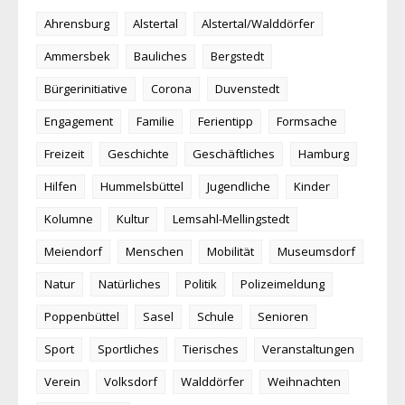
Ahrensburg
Alstertal
Alstertal/Walddörfer
Ammersbek
Bauliches
Bergstedt
Bürgerinitiative
Corona
Duvenstedt
Engagement
Familie
Ferientipp
Formsache
Freizeit
Geschichte
Geschäftliches
Hamburg
Hilfen
Hummelsbüttel
Jugendliche
Kinder
Kolumne
Kultur
Lemsahl-Mellingstedt
Meiendorf
Menschen
Mobilität
Museumsdorf
Natur
Natürliches
Politik
Polizeimeldung
Poppenbüttel
Sasel
Schule
Senioren
Sport
Sportliches
Tierisches
Veranstaltungen
Verein
Volksdorf
Walddörfer
Weihnachten