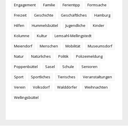
Engagement
Familie
Ferientipp
Formsache
Freizeit
Geschichte
Geschäftliches
Hamburg
Hilfen
Hummelsbüttel
Jugendliche
Kinder
Kolumne
Kultur
Lemsahl-Mellingstedt
Meiendorf
Menschen
Mobilität
Museumsdorf
Natur
Natürliches
Politik
Polizeimeldung
Poppenbüttel
Sasel
Schule
Senioren
Sport
Sportliches
Tierisches
Veranstaltungen
Verein
Volksdorf
Walddörfer
Weihnachten
Wellingsbüttel