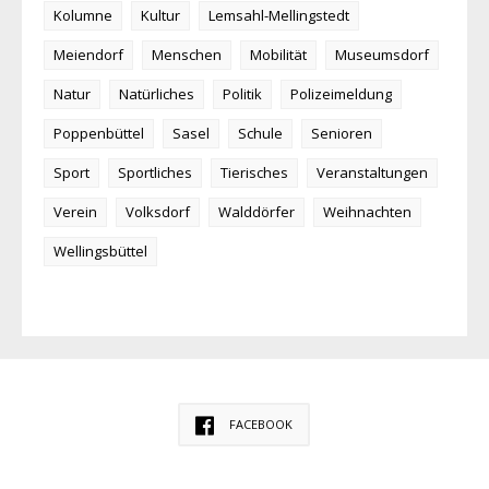
Kolumne
Kultur
Lemsahl-Mellingstedt
Meiendorf
Menschen
Mobilität
Museumsdorf
Natur
Natürliches
Politik
Polizeimeldung
Poppenbüttel
Sasel
Schule
Senioren
Sport
Sportliches
Tierisches
Veranstaltungen
Verein
Volksdorf
Walddörfer
Weihnachten
Wellingsbüttel
FACEBOOK