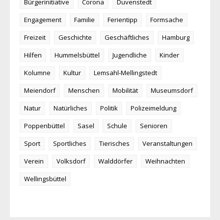
Bürgerinitiative
Corona
Duvenstedt
Engagement
Familie
Ferientipp
Formsache
Freizeit
Geschichte
Geschäftliches
Hamburg
Hilfen
Hummelsbüttel
Jugendliche
Kinder
Kolumne
Kultur
Lemsahl-Mellingstedt
Meiendorf
Menschen
Mobilität
Museumsdorf
Natur
Natürliches
Politik
Polizeimeldung
Poppenbüttel
Sasel
Schule
Senioren
Sport
Sportliches
Tierisches
Veranstaltungen
Verein
Volksdorf
Walddörfer
Weihnachten
Wellingsbüttel