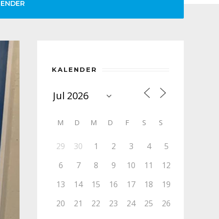
LENDER
KALENDER
M
D
M
D
F
S
S
29
30
1
2
3
4
5
6
7
8
9
10
11
12
13
14
15
16
17
18
19
20
21
22
23
24
25
26