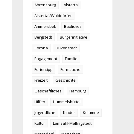
Ahrensburg
Alstertal
Alstertal/Walddörfer
Ammersbek
Bauliches
Bergstedt
Bürgerinitiative
Corona
Duvenstedt
Engagement
Familie
Ferientipp
Formsache
Freizeit
Geschichte
Geschäftliches
Hamburg
Hilfen
Hummelsbüttel
Jugendliche
Kinder
Kolumne
Kultur
Lemsahl-Mellingstedt