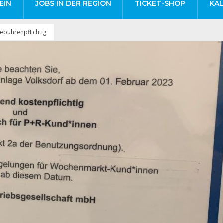
EIN
JOBS IN DER REGION
TICKET-SHOP
KA
ebührenpflichtig