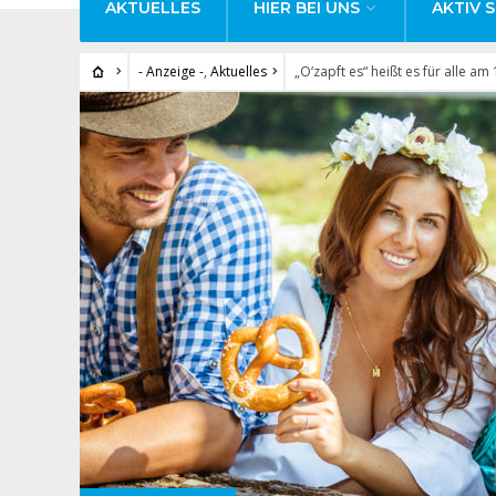
AKTUELLES
HIER BEI UNS
AKTIV S
- Anzeige -
,
Aktuelles
„O‘zapft es“ heißt es für alle a