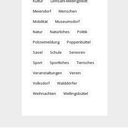
Kultur
Lemsahl-Mellingstedt
Meiendorf
Menschen
Mobilität
Museumsdorf
Natur
Natürliches
Politik
Polizeimeldung
Poppenbüttel
Sasel
Schule
Senioren
Sport
Sportliches
Tierisches
Veranstaltungen
Verein
Volksdorf
Walddörfer
Weihnachten
Wellingsbüttel