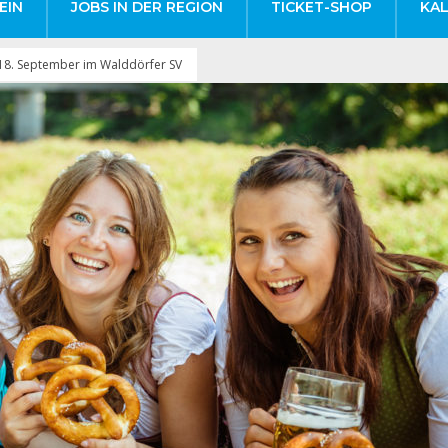
EIN
JOBS IN DER REGION
TICKET-SHOP
KA
m 18. September im Walddörfer SV