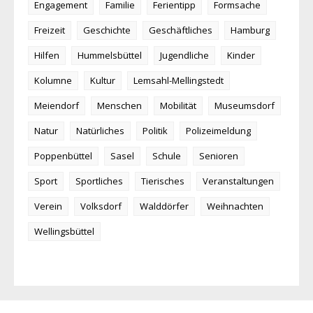
Engagement
Familie
Ferientipp
Formsache
Freizeit
Geschichte
Geschäftliches
Hamburg
Hilfen
Hummelsbüttel
Jugendliche
Kinder
Kolumne
Kultur
Lemsahl-Mellingstedt
Meiendorf
Menschen
Mobilität
Museumsdorf
Natur
Natürliches
Politik
Polizeimeldung
Poppenbüttel
Sasel
Schule
Senioren
Sport
Sportliches
Tierisches
Veranstaltungen
Verein
Volksdorf
Walddörfer
Weihnachten
Wellingsbüttel