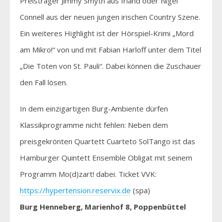
Preisträger Jimmy Smyth aus Irland oder Nigel
Connell aus der neuen jungen irischen Country Szene.
Ein weiteres Highlight ist der Hörspiel-Krimi „Mord
am Mikro!“ von und mit Fabian Harloff unter dem Titel
„Die Toten von St. Pauli“. Dabei können die Zuschauer
den Fall lösen.
In dem einzigartigen Burg-Ambiente dürfen
Klassikprogramme nicht fehlen: Neben dem
preisgekrönten Quartett Cuarteto SolTango ist das
Hamburger Quintett Ensemble Obligat mit seinem
Programm Mo(d)zart! dabei. Ticket VVK:
https://hypertension.reservix.de
(spa)
Burg Henneberg, Marienhof 8, Poppenbüttel