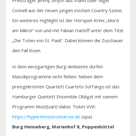
Preisträger Jimmy Smyth aus Irland oder Nigel
Connell aus der neuen jungen irischen Country Szene.
Ein weiteres Highlight ist der Hörspiel-Krimi „Mord
am Mikro!“ von und mit Fabian Harloff unter dem Titel
„Die Toten von St. Pauli“. Dabei können die Zuschauer
den Fall lösen.
In dem einzigartigen Burg-Ambiente dürfen
Klassikprogramme nicht fehlen: Neben dem
preisgekrönten Quartett Cuarteto SolTango ist das
Hamburger Quintett Ensemble Obligat mit seinem
Programm Mo(d)zart! dabei. Ticket VVK:
https://hypertension.reservix.de
(spa)
Burg Henneberg, Marienhof 8, Poppenbüttel