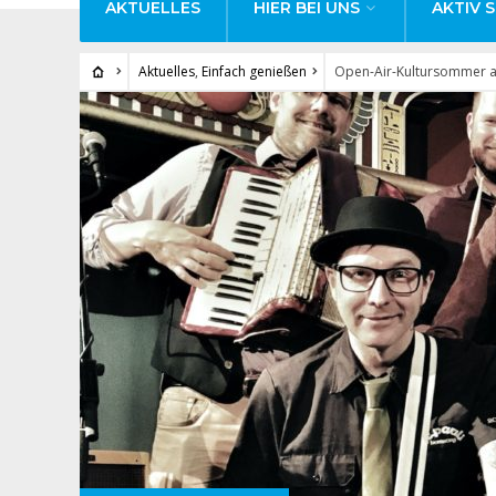
AKTUELLES
HIER BEI UNS
AKTIV S
Aktuelles
,
Einfach genießen
Open-Air-Kultursommer a