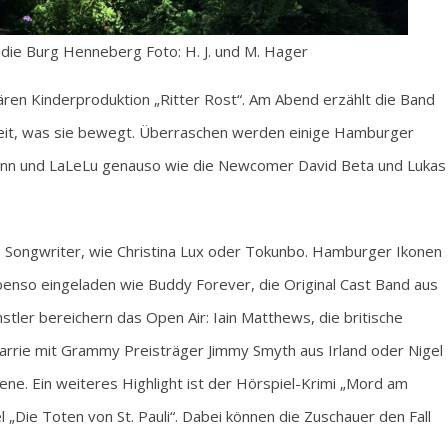
 die Burg Henneberg Foto: H. J. und M. Hager
ndären Kinderproduktion „Ritter Rost“. Am Abend erzählt die Band
hkeit, was sie bewegt. Überraschen werden einige Hamburger
mann und LaLeLu genauso wie die Newcomer David Beta und Lukas
 Songwriter, wie Christina Lux oder Tokunbo. Hamburger Ikonen
benso eingeladen wie Buddy Forever, die Original Cast Band aus
stler bereichern das Open Air: Iain Matthews, die britische
arrie mit Grammy Preisträger Jimmy Smyth aus Irland oder Nigel
ene. Ein weiteres Highlight ist der Hörspiel-Krimi „Mord am
l „Die Toten von St. Pauli“. Dabei können die Zuschauer den Fall