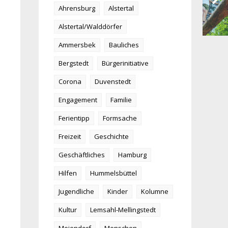
Ahrensburg
Alstertal
Alstertal/Walddörfer
Ammersbek
Bauliches
Bergstedt
Bürgerinitiative
Corona
Duvenstedt
Engagement
Familie
Ferientipp
Formsache
Freizeit
Geschichte
Geschäftliches
Hamburg
Hilfen
Hummelsbüttel
Jugendliche
Kinder
Kolumne
Kultur
Lemsahl-Mellingstedt