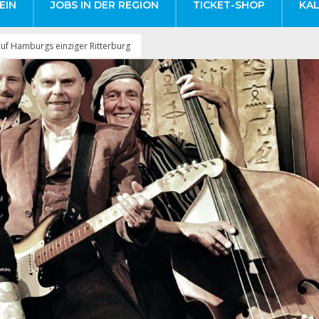
EIN
JOBS IN DER REGION
TICKET-SHOP
KA
uf Hamburgs einziger Ritterburg