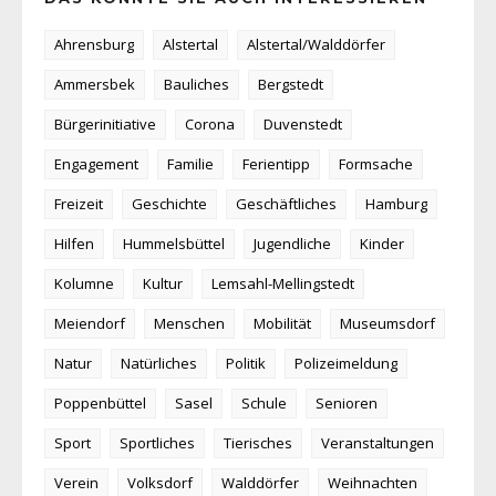
Ahrensburg
Alstertal
Alstertal/Walddörfer
Ammersbek
Bauliches
Bergstedt
Bürgerinitiative
Corona
Duvenstedt
Engagement
Familie
Ferientipp
Formsache
Freizeit
Geschichte
Geschäftliches
Hamburg
Hilfen
Hummelsbüttel
Jugendliche
Kinder
Kolumne
Kultur
Lemsahl-Mellingstedt
Meiendorf
Menschen
Mobilität
Museumsdorf
Natur
Natürliches
Politik
Polizeimeldung
Poppenbüttel
Sasel
Schule
Senioren
Sport
Sportliches
Tierisches
Veranstaltungen
Verein
Volksdorf
Walddörfer
Weihnachten