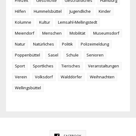
Freizeit
Geschichte
Geschäftliches
Hamburg
Hilfen
Hummelsbüttel
Jugendliche
Kinder
Kolumne
Kultur
Lemsahl-Mellingstedt
Meiendorf
Menschen
Mobilität
Museumsdorf
Natur
Natürliches
Politik
Polizeimeldung
Poppenbüttel
Sasel
Schule
Senioren
Sport
Sportliches
Tierisches
Veranstaltungen
Verein
Volksdorf
Walddörfer
Weihnachten
Wellingsbüttel
FACEBOOK