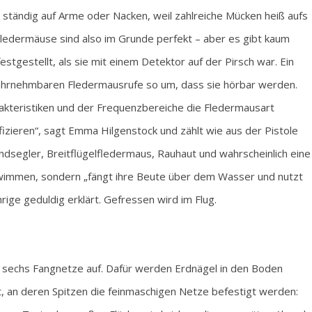
ch ständig auf Arme oder Nacken, weil zahlreiche Mücken heiß aufs
Fledermäuse sind also im Grunde perfekt – aber es gibt kaum
tgestellt, als sie mit einem Detektor auf der Pirsch war. Ein
wahrnehmbaren Fledermausrufe so um, dass sie hörbar werden.
kteristiken und der Frequenzbereiche die Fledermausart
fizieren“, sagt Emma Hilgenstock und zählt wie aus der Pistole
segler, Breitflügelfledermaus, Rauhaut und wahrscheinlich eine
hwimmen, sondern „fängt ihre Beute über dem Wasser und nutzt
rige geduldig erklärt. Gefressen wird im Flug.
t sechs Fangnetze auf. Dafür werden Erdnägel in den Boden
 an deren Spitzen die feinmaschigen Netze befestigt werden: