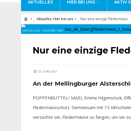
AKTUELLES
HIER BEI UNS
AKTIV S
Aktuelles
,
Hier bei uns
Nur eine einzige Fledermaus
AKTUELLES
•
HIER BEI UNS
Nur eine einzige Fle
23. JUNI 2021
An der Mellingburger Alstersch
POPPENBÜTTEL/ SASEL Emma Hilgenstock, Elfkläs
Fledermausschutz. Gemeinsam mit 15 Mitschüler
versuchte sie, Fledermäuse zu fangen, um sie zu