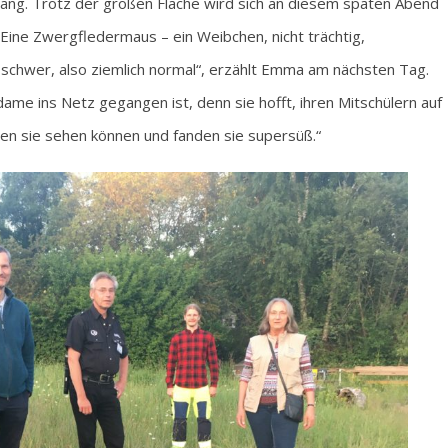
lang. Trotz der großen Fläche wird sich an diesem späten Abend
„Eine Zwergfledermaus – ein Weibchen, nicht trächtig,
 schwer, also ziemlich normal“, erzählt Emma am nächsten Tag.
gdame ins Netz gegangen ist, denn sie hofft, ihren Mitschülern auf
ben sie sehen können und fanden sie supersüß.“