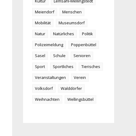
Kultur
Lemsahl-Mellingstedt
Meiendorf
Menschen
Mobilität
Museumsdorf
Natur
Natürliches
Politik
Polizeimeldung
Poppenbüttel
Sasel
Schule
Senioren
Sport
Sportliches
Tierisches
Veranstaltungen
Verein
Volksdorf
Walddörfer
Weihnachten
Wellingsbüttel