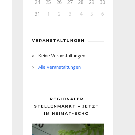
24
25
26
27
28
29
30
31
1
2
3
4
5
6
VERANSTALTUNGEN
Keine Veranstaltungen
Alle Veranstaltungen
REGIONALER
STELLENMARKT – JETZT
IM HEIMAT-ECHO
Video-