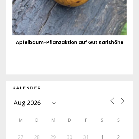
Apfelbaum-Pflanzaktion auf Gut Karlshöhe
KALENDER
M
D
M
D
F
S
S
27
28
29
30
31
1
2