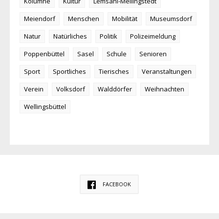
Kolumne
Kultur
Lemsahl-Mellingstedt
Meiendorf
Menschen
Mobilität
Museumsdorf
Natur
Natürliches
Politik
Polizeimeldung
Poppenbüttel
Sasel
Schule
Senioren
Sport
Sportliches
Tierisches
Veranstaltungen
Verein
Volksdorf
Walddörfer
Weihnachten
Wellingsbüttel
FACEBOOK