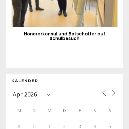
Honorarkonsul und Botschafter auf
Schulbesuch
KALENDER
M
D
M
D
F
S
S
30
31
1
2
3
4
5