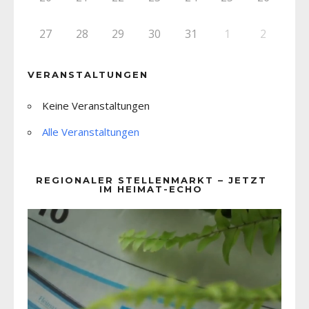
27
28
29
30
31
1
2
VERANSTALTUNGEN
Keine Veranstaltungen
Alle Veranstaltungen
REGIONALER STELLENMARKT – JETZT
IM HEIMAT-ECHO
Video-
Player