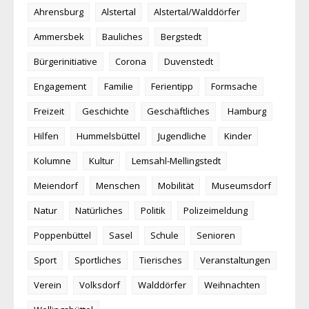
Ahrensburg
Alstertal
Alstertal/Walddörfer
Ammersbek
Bauliches
Bergstedt
Bürgerinitiative
Corona
Duvenstedt
Engagement
Familie
Ferientipp
Formsache
Freizeit
Geschichte
Geschäftliches
Hamburg
Hilfen
Hummelsbüttel
Jugendliche
Kinder
Kolumne
Kultur
Lemsahl-Mellingstedt
Meiendorf
Menschen
Mobilität
Museumsdorf
Natur
Natürliches
Politik
Polizeimeldung
Poppenbüttel
Sasel
Schule
Senioren
Sport
Sportliches
Tierisches
Veranstaltungen
Verein
Volksdorf
Walddörfer
Weihnachten