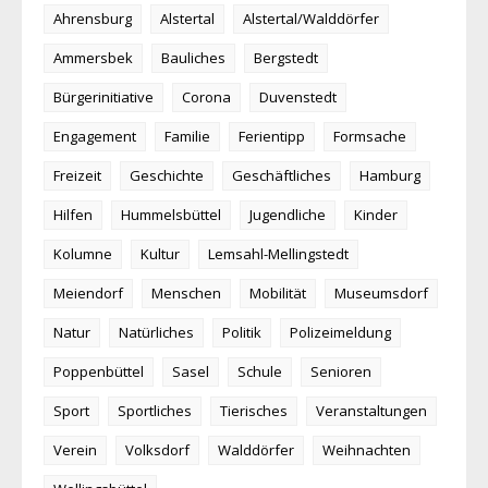
Ahrensburg
Alstertal
Alstertal/Walddörfer
Ammersbek
Bauliches
Bergstedt
Bürgerinitiative
Corona
Duvenstedt
Engagement
Familie
Ferientipp
Formsache
Freizeit
Geschichte
Geschäftliches
Hamburg
Hilfen
Hummelsbüttel
Jugendliche
Kinder
Kolumne
Kultur
Lemsahl-Mellingstedt
Meiendorf
Menschen
Mobilität
Museumsdorf
Natur
Natürliches
Politik
Polizeimeldung
Poppenbüttel
Sasel
Schule
Senioren
Sport
Sportliches
Tierisches
Veranstaltungen
Verein
Volksdorf
Walddörfer
Weihnachten