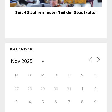
Seit 40 Jahren fester Teil der Stadtkultur
KALENDER
M
D
M
D
F
S
S
27
28
29
30
31
1
2
3
4
5
6
7
8
9