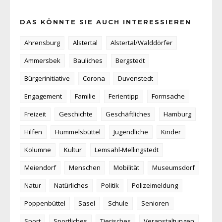
DAS KÖNNTE SIE AUCH INTERESSIEREN
Ahrensburg
Alstertal
Alstertal/Walddörfer
Ammersbek
Bauliches
Bergstedt
Bürgerinitiative
Corona
Duvenstedt
Engagement
Familie
Ferientipp
Formsache
Freizeit
Geschichte
Geschäftliches
Hamburg
Hilfen
Hummelsbüttel
Jugendliche
Kinder
Kolumne
Kultur
Lemsahl-Mellingstedt
Meiendorf
Menschen
Mobilität
Museumsdorf
Natur
Natürliches
Politik
Polizeimeldung
Poppenbüttel
Sasel
Schule
Senioren
Sport
Sportliches
Tierisches
Veranstaltungen