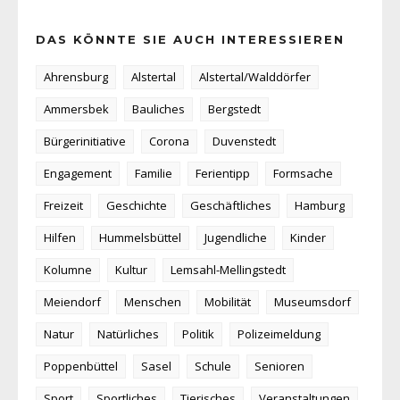
DAS KÖNNTE SIE AUCH INTERESSIEREN
Ahrensburg
Alstertal
Alstertal/Walddörfer
Ammersbek
Bauliches
Bergstedt
Bürgerinitiative
Corona
Duvenstedt
Engagement
Familie
Ferientipp
Formsache
Freizeit
Geschichte
Geschäftliches
Hamburg
Hilfen
Hummelsbüttel
Jugendliche
Kinder
Kolumne
Kultur
Lemsahl-Mellingstedt
Meiendorf
Menschen
Mobilität
Museumsdorf
Natur
Natürliches
Politik
Polizeimeldung
Poppenbüttel
Sasel
Schule
Senioren
Sport
Sportliches
Tierisches
Veranstaltungen