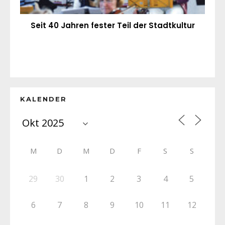
Seit 40 Jahren fester Teil der Stadtkultur
KALENDER
M
D
M
D
F
S
S
29
30
1
2
3
4
5
6
7
8
9
10
11
12