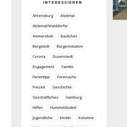
INTERESSIEREN
Ahrensburg
Alstertal
Alstertal/Walddörfer
Ammersbek
Bauliches
Bergstedt
Bürgerinitiative
Corona
Duvenstedt
Engagement
Familie
Ferientipp
Formsache
Freizeit
Geschichte
Geschäftliches
Hamburg
Hilfen
Hummelsbüttel
Jugendliche
Kinder
Kolumne