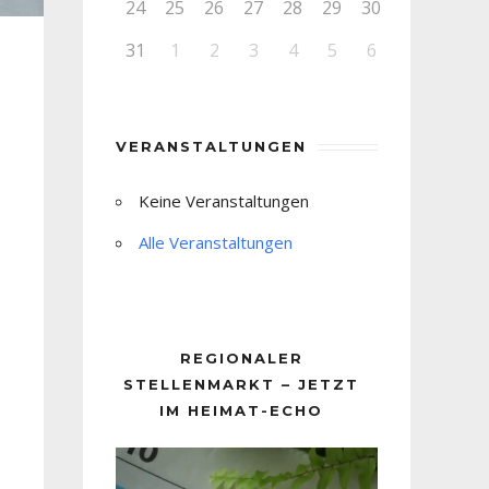
24
25
26
27
28
29
30
31
1
2
3
4
5
6
VERANSTALTUNGEN
Keine Veranstaltungen
Alle Veranstaltungen
REGIONALER
STELLENMARKT – JETZT
IM HEIMAT-ECHO
Video-