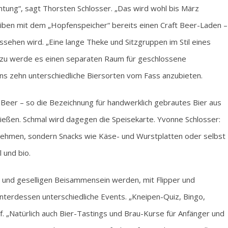
htung“, sagt Thorsten Schlosser. „Das wird wohl bis März
eiben mit dem „Hopfenspeicher“ bereits einen Craft Beer-Laden –
ssehen wird. „Eine lange Theke und Sitzgruppen im Stil eines
Dazu werde es einen separaten Raum für geschlossene
ns zehn unterschiedliche Biersorten vom Fass anzubieten.
t Beer – so die Bezeichnung für handwerklich gebrautes Bier aus
ließen. Schmal wird dagegen die Speisekarte. Yvonne Schlosser:
ehmen, sondern Snacks wie Käse- und Wurstplatten oder selbst
 und bio.
n und geselligen Beisammensein werden, mit Flipper und
unterdessen unterschiedliche Events. „Kneipen-Quiz, Bingo,
uf. „Natürlich auch Bier-Tastings und Brau-Kurse für Anfänger und