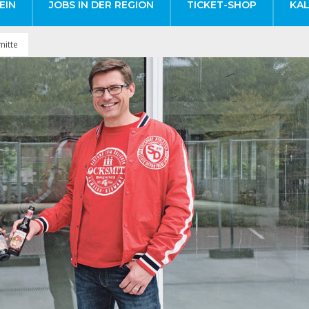
EIN
JOBS IN DER REGION
TICKET-SHOP
KA
mitte