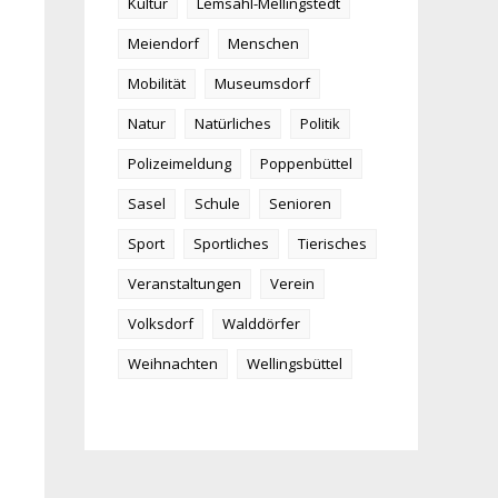
Kultur
Lemsahl-Mellingstedt
Meiendorf
Menschen
Mobilität
Museumsdorf
Natur
Natürliches
Politik
Polizeimeldung
Poppenbüttel
Sasel
Schule
Senioren
Sport
Sportliches
Tierisches
Veranstaltungen
Verein
Volksdorf
Walddörfer
Weihnachten
Wellingsbüttel