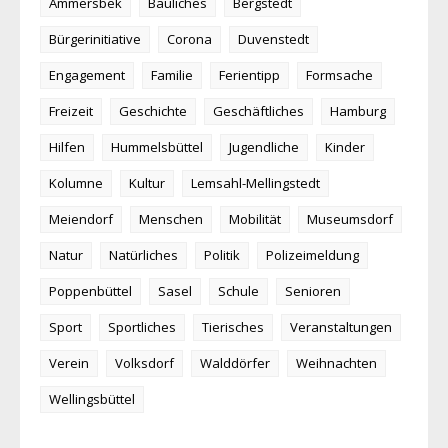
Ammersbek
Bauliches
Bergstedt
Bürgerinitiative
Corona
Duvenstedt
Engagement
Familie
Ferientipp
Formsache
Freizeit
Geschichte
Geschäftliches
Hamburg
Hilfen
Hummelsbüttel
Jugendliche
Kinder
Kolumne
Kultur
Lemsahl-Mellingstedt
Meiendorf
Menschen
Mobilität
Museumsdorf
Natur
Natürliches
Politik
Polizeimeldung
Poppenbüttel
Sasel
Schule
Senioren
Sport
Sportliches
Tierisches
Veranstaltungen
Verein
Volksdorf
Walddörfer
Weihnachten
Wellingsbüttel