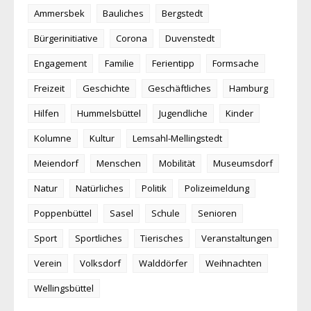
Ammersbek
Bauliches
Bergstedt
Bürgerinitiative
Corona
Duvenstedt
Engagement
Familie
Ferientipp
Formsache
Freizeit
Geschichte
Geschäftliches
Hamburg
Hilfen
Hummelsbüttel
Jugendliche
Kinder
Kolumne
Kultur
Lemsahl-Mellingstedt
Meiendorf
Menschen
Mobilität
Museumsdorf
Natur
Natürliches
Politik
Polizeimeldung
Poppenbüttel
Sasel
Schule
Senioren
Sport
Sportliches
Tierisches
Veranstaltungen
Verein
Volksdorf
Walddörfer
Weihnachten
Wellingsbüttel