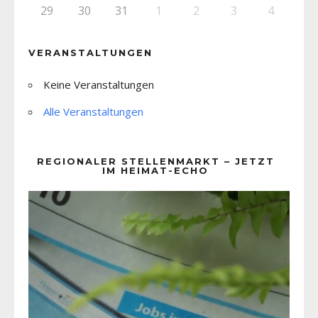
29
30
31
1
2
3
4
VERANSTALTUNGEN
Keine Veranstaltungen
Alle Veranstaltungen
REGIONALER STELLENMARKT – JETZT
IM HEIMAT-ECHO
Video-
Player