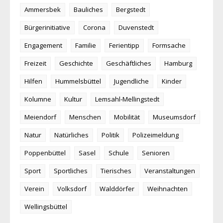
Ammersbek
Bauliches
Bergstedt
Bürgerinitiative
Corona
Duvenstedt
Engagement
Familie
Ferientipp
Formsache
Freizeit
Geschichte
Geschäftliches
Hamburg
Hilfen
Hummelsbüttel
Jugendliche
Kinder
Kolumne
Kultur
Lemsahl-Mellingstedt
Meiendorf
Menschen
Mobilität
Museumsdorf
Natur
Natürliches
Politik
Polizeimeldung
Poppenbüttel
Sasel
Schule
Senioren
Sport
Sportliches
Tierisches
Veranstaltungen
Verein
Volksdorf
Walddörfer
Weihnachten
Wellingsbüttel