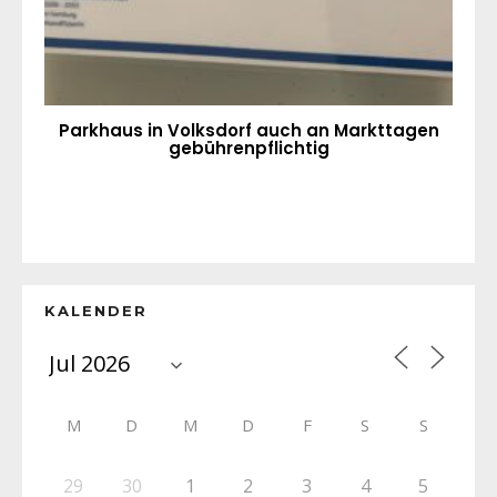
Parkhaus in Volksdorf auch an Markttagen
gebührenpflichtig
KALENDER
M
D
M
D
F
S
S
29
30
1
2
3
4
5