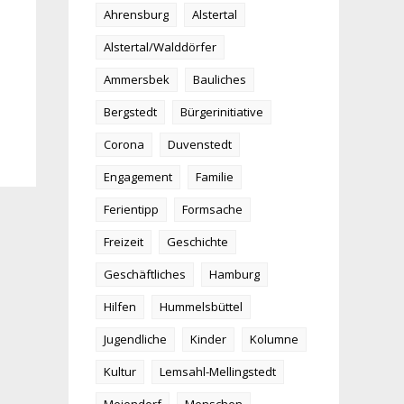
Ahrensburg
Alstertal
Alstertal/Walddörfer
Ammersbek
Bauliches
Bergstedt
Bürgerinitiative
Corona
Duvenstedt
Engagement
Familie
Ferientipp
Formsache
Freizeit
Geschichte
Geschäftliches
Hamburg
Hilfen
Hummelsbüttel
Jugendliche
Kinder
Kolumne
Kultur
Lemsahl-Mellingstedt