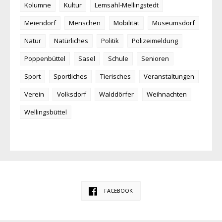
Kolumne
Kultur
Lemsahl-Mellingstedt
Meiendorf
Menschen
Mobilität
Museumsdorf
Natur
Natürliches
Politik
Polizeimeldung
Poppenbüttel
Sasel
Schule
Senioren
Sport
Sportliches
Tierisches
Veranstaltungen
Verein
Volksdorf
Walddörfer
Weihnachten
Wellingsbüttel
FACEBOOK