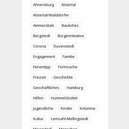
Ahrensburg
Alstertal
Alstertal/Walddörfer
Ammersbek
Bauliches
Bergstedt
Bürgerinitiative
Corona
Duvenstedt
Engagement
Familie
Ferientipp
Formsache
Freizeit
Geschichte
Geschäftliches
Hamburg
Hilfen
Hummelsbüttel
Jugendliche
Kinder
Kolumne
Kultur
Lemsahl-Mellingstedt