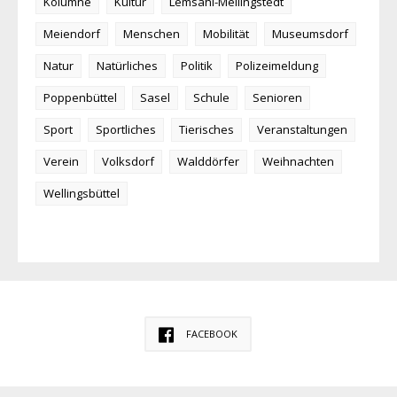
Kolumne
Kultur
Lemsahl-Mellingstedt
Meiendorf
Menschen
Mobilität
Museumsdorf
Natur
Natürliches
Politik
Polizeimeldung
Poppenbüttel
Sasel
Schule
Senioren
Sport
Sportliches
Tierisches
Veranstaltungen
Verein
Volksdorf
Walddörfer
Weihnachten
Wellingsbüttel
FACEBOOK