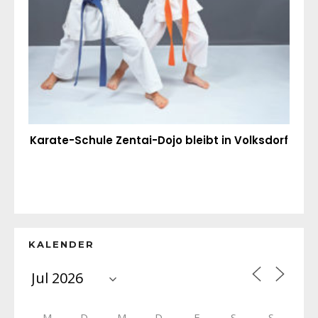
Karate-Schule Zentai-Dojo bleibt in Volksdorf
KALENDER
M
D
M
D
F
S
S