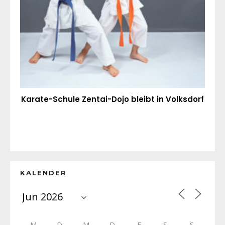
Karate-Schule Zentai-Dojo bleibt in Volksdorf
KALENDER
M
D
M
D
F
S
S