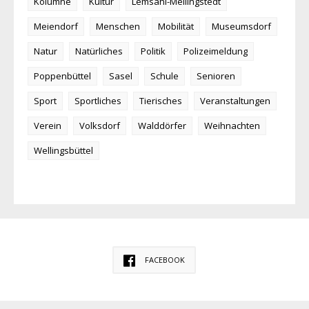
Kolumne
Kultur
Lemsahl-Mellingstedt
Meiendorf
Menschen
Mobilität
Museumsdorf
Natur
Natürliches
Politik
Polizeimeldung
Poppenbüttel
Sasel
Schule
Senioren
Sport
Sportliches
Tierisches
Veranstaltungen
Verein
Volksdorf
Walddörfer
Weihnachten
Wellingsbüttel
FACEBOOK