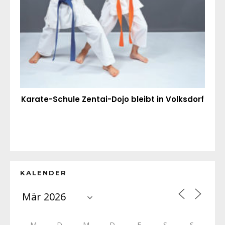
Karate-Schule Zentai-Dojo bleibt in Volksdorf
KALENDER
M
D
M
D
F
S
S