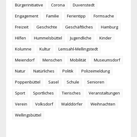
Bürgerinitiative
Corona
Duvenstedt
Engagement
Familie
Ferientipp
Formsache
Freizeit
Geschichte
Geschäftliches
Hamburg
Hilfen
Hummelsbüttel
Jugendliche
Kinder
Kolumne
Kultur
Lemsahl-Mellingstedt
Meiendorf
Menschen
Mobilität
Museumsdorf
Natur
Natürliches
Politik
Polizeimeldung
Poppenbüttel
Sasel
Schule
Senioren
Sport
Sportliches
Tierisches
Veranstaltungen
Verein
Volksdorf
Walddörfer
Weihnachten
Wellingsbüttel