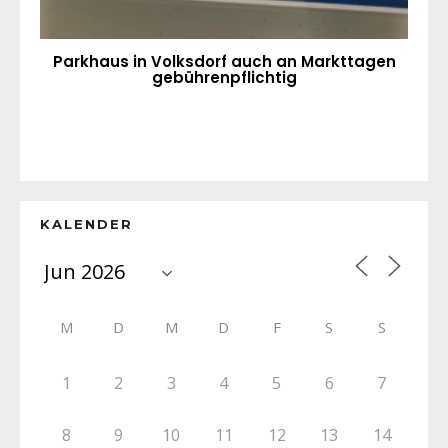
Parkhaus in Volksdorf auch an Markttagen
gebührenpflichtig
KALENDER
M
D
M
D
F
S
S
1
2
3
4
5
6
7
8
9
10
11
12
13
14