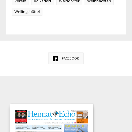
Verein
Volksdorf
Walddörfer
Weihnachten
Wellingsbüttel
FACEBOOK