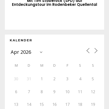
Mit Tim Stoberock (SPD) auf
Entdeckungstour im Rodenbeker Quellental
KALENDER
M
D
M
D
F
S
S
30
31
1
2
3
4
5
6
7
8
9
10
11
12
13
14
15
16
17
18
19