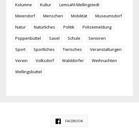
Kolumne
Kultur
Lemsahl-Mellingstedt
Meiendorf
Menschen
Mobilität
Museumsdorf
Natur
Natürliches
Politik
Polizeimeldung
Poppenbüttel
Sasel
Schule
Senioren
Sport
Sportliches
Tierisches
Veranstaltungen
Verein
Volksdorf
Walddörfer
Weihnachten
Wellingsbüttel
FACEBOOK