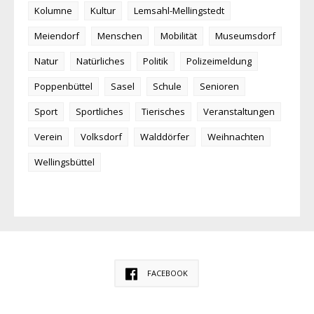
Kolumne
Kultur
Lemsahl-Mellingstedt
Meiendorf
Menschen
Mobilität
Museumsdorf
Natur
Natürliches
Politik
Polizeimeldung
Poppenbüttel
Sasel
Schule
Senioren
Sport
Sportliches
Tierisches
Veranstaltungen
Verein
Volksdorf
Walddörfer
Weihnachten
Wellingsbüttel
FACEBOOK