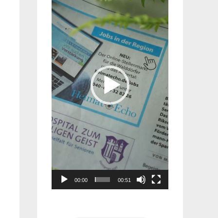
Player
00:00
00:51