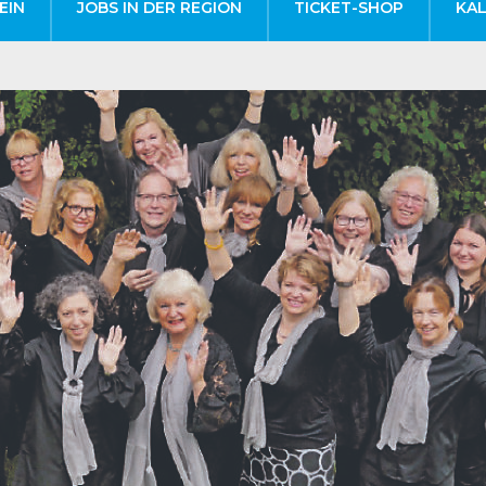
EIN
JOBS IN DER REGION
TICKET-SHOP
KA