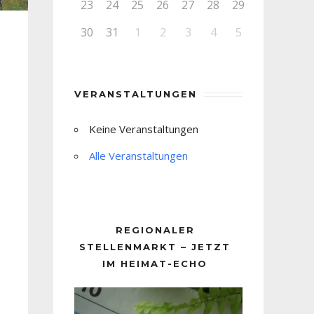
23
24
25
26
27
28
29
30
31
1
2
3
4
5
VERANSTALTUNGEN
Keine Veranstaltungen
Alle Veranstaltungen
REGIONALER
STELLENMARKT – JETZT
IM HEIMAT-ECHO
Video-