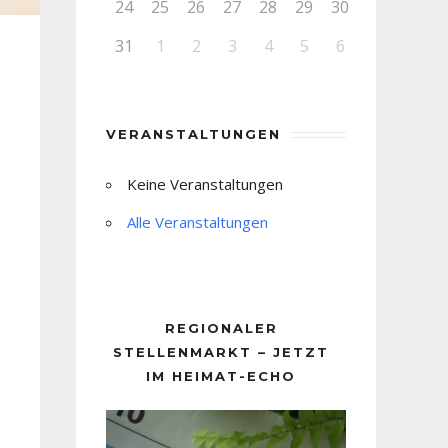
24
25
26
27
28
29
30
31
1
2
3
4
5
6
VERANSTALTUNGEN
Keine Veranstaltungen
Alle Veranstaltungen
REGIONALER
STELLENMARKT – JETZT
IM HEIMAT-ECHO
Video-