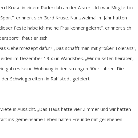
d Kruse in einem Ruderclub an der Alster. „Ich war Mitglied in
ort“, erinnert sich Gerd Kruse. Nur zweimal im Jahr hatten
dieser Feste habe ich meine Frau kennengelernt“, erinnert sich
rsport“, freut er sich.
. Das Geheimrezept dafür? „Das schafft man mit großer Toleranz“,
e beiden im Dezember 1955 in Wandsbek. „Wir mussten heiraten,
 gab es keine Wohnung in den strengen 50er-Jahren. Die
der Schwiegereltern in Rahlstedt gefeiert.
Miete in Aussicht. „Das Haus hatte vier Zimmer und wir hatten
Start ins gemeinsame Leben halfen Freunde mit geliehenen