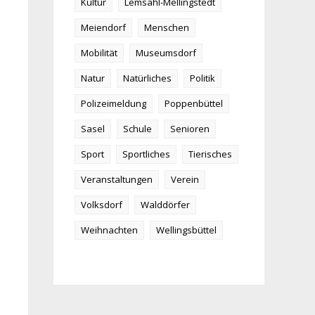
Kultur
Lemsahl-Mellingstedt
Meiendorf
Menschen
Mobilität
Museumsdorf
Natur
Natürliches
Politik
Polizeimeldung
Poppenbüttel
Sasel
Schule
Senioren
Sport
Sportliches
Tierisches
Veranstaltungen
Verein
Volksdorf
Walddörfer
Weihnachten
Wellingsbüttel