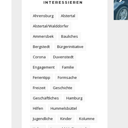
INTERESSIEREN
Ahrensburg
Alstertal
Alstertal/Walddörfer
Ammersbek
Bauliches
Bergstedt
Bürgerinitiative
Corona
Duvenstedt
Engagement
Familie
Ferientipp
Formsache
Freizeit
Geschichte
Geschäftliches
Hamburg
Hilfen
Hummelsbüttel
Jugendliche
Kinder
Kolumne