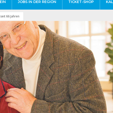
EIN
JOBS IN DER REGION
TICKET-SHOP
KA
seit 66 Jahren